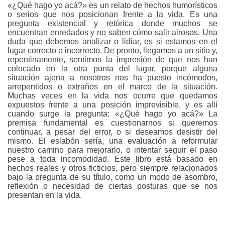
«¿Qué hago yo acá?» es un relato de hechos humorísticos
Y
o serios que nos posicionan frente a la vida. Es una
pregunta existencial y retórica donde muchos se
LA
encuentran enredados y no saben cómo salir airosos. Una
duda que debemos analizar o lidiar, es si estamos en el
CAJA
lugar correcto o incorrecto. De pronto, llegamos a un sitio y,
repentinamente, sentimos la impresión de que nos han
MISTERIOSA
colocado en la otra punta del lugar, porque alguna
situación ajena a nosotros nos ha puesto incómodos,
-
arrepentidos o extraños en el marco de la situación.
Muchas veces en la vida nos ocurre que quedamos
expuestos frente a una posición imprevisible, y es allí
MARÍA
cuando surge la pregunta: «¿Qué hago yo acá?» La
premisa fundamental es cuestionarnos si queremos
MAGDALENA
continuar, a pesar del error, o si deseamos desistir del
mismo. El eslabón sería, una evaluación a reformular
LENNER
nuestro camino para mejorarlo, o intentar seguir el paso
pese a toda incomodidad. Este libro está basado en
DE
hechos reales y otros ficticios, pero siempre relacionados
bajo la pregunta de su título, como un modo de asombro,
reflexión o necesidad de ciertas posturas que se nos
LÓPEZ
presentan en la vida.
-