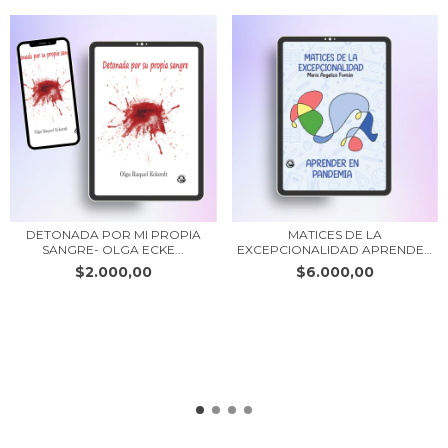
LÓPEZ
-
EDICIÓN
IMPRESA
AUTOR:
RUBÉN
EL
MAFFIOLY
PATRIMONIO
DETONADA POR MI PROPIA
MATICES DE LA
FOLKLÓRICO
SANGRE- OLGA ECKE...
EXCEPCIONALIDAD APRENDER
E...
$2.000,00
$6.000,00
SU
INTERPRETACIÓN
-
MARTA