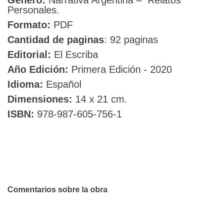
Genero:
Narrativa Argentina – Relatos
Personales.
CAJA
Formato:
PDF
MISTERIOSA
Cantidad de paginas
: 92 paginas
-
Editorial:
El Escriba
Año Edición:
Primera Edición - 2020
MARÍA
Idioma:
Español
MAGDALENA
Dimensiones:
14 x 21 cm.
LENNER
ISBN:
978-987-605-756-1
DE
LÓPEZ
-
EDICIÓN
Comentarios sobre la obra
IMPRESA
ERNESTINA