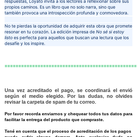
respuestas, Loyato invita a los lectores a reflexionar sobre sus
LÓPEZ
propios caminos. Es un libro que no solo narra, sino que
también provoca una introspección profunda y conmovedora.
-
No te pierdas la oportunidad de adquirir esta obra que promete
EDICIÓN
resonar en tu corazón.
La edición impresa de
No sé si estoy
listo
es perfecta para aquellos que buscan una lectura que los
IMPRESAERNESTINA
desafíe y los inspire.
Y
LA
================================================
CAJA
MISTERIOSA
Una vez acreditado el pago, se coordinará el envió
según el medio elegido. Por las dudas, no olvides
-
revisar la carpeta de spam de tu correo.
MARÍA
Por favor recorda enviarnos y chequear todos tus datos para
facilitar la entrega del producto que compraste.
MAGDALENA
Tené en cuenta que el proceso de acreditación de los pagos