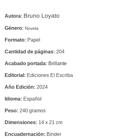
Y
Bruno Loyato
Autora:
LA
Género:
Novela
CAJA
Formato:
Papel
MISTERIOSA
Cantidad de páginas:
204
-
Acabado portada:
Brillante
MARÍA
Editorial:
Ediciones El Escriba
MAGDALENA
Año Edición:
2024
LENNER
Idioma:
Español
DE
Peso:
240 gramos
LÓPEZ
Dimensiones:
14 x 21 cm
-
Encuadernación:
Binder