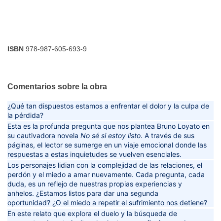
EDICIÓN
IMPRESA
ERNESTINA
Y
ISBN
978-987-605-693-9
LA
CAJA
Comentarios sobre la obra
MISTERIOSA
¿Qué tan dispuestos estamos a enfrentar el dolor y la culpa de
la pérdida?
-
Esta es la profunda pregunta que nos plantea Bruno Loyato en
su cautivadora novela
No sé si estoy listo
. A través de sus
páginas, el lector se sumerge en un viaje emocional donde las
MARÍA
respuestas a estas inquietudes se vuelven esenciales.
MAGDALENA
Los personajes lidian con la complejidad de las relaciones, el
perdón y el miedo a amar nuevamente. Cada pregunta, cada
duda, es un reflejo de nuestras propias experiencias y
LENNER
anhelos.
¿Estamos listos para dar una segunda
oportunidad?
¿O el miedo a repetir el sufrimiento nos detiene?
DE
En este relato que explora el duelo y la búsqueda de