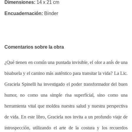
LÓPEZ
Dimensiones:
14 x 21 cm
-
Encuadernación:
Binder
EDICIÓN
IMPRESA
ERNESTINA
Y
Comentarios sobre la obra
LA
¿Qué tienen en común una puntada invisible, el olor a anís de una
CAJA
bisabuela y el camino más auténtico para transitar la vida? La Lic.
MISTERIOSA
Graciela Spinelli ha investigado el poder transformador del buen
-
humor, no como una simple risa superficial, sino como una
MARÍA
herramienta vital que moldea nuestra salud y nuestra perspectiva
MAGDALENA
de vida. En este libro, Graciela nos invita a un profundo viaje de
LENNER
introspección, utilizando el arte de la costura y los recuerdos