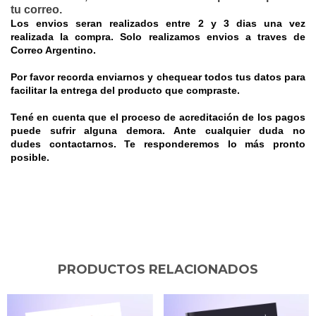
tu correo.
MAGDALENA
Los envios seran realizados entre 2 y 3 dias una vez
realizada la compra. Solo realizamos envios a traves de
LENNER
Correo Argentino.
DE
Por favor recorda enviarnos y chequear todos tus datos para
facilitar la entrega del producto que compraste.
LÓPEZ
Tené en cuenta que el proceso de acreditación de los pagos
-
puede sufrir alguna demora. Ante cualquier duda no
dudes
contactarnos
. Te responderemos lo más pronto
EDICIÓN
posible.
IMPRESA
AUTOR:
RUBÉN
EL
MAFFIOLY
PATRIMONIO
PRODUCTOS RELACIONADOS
FOLKLÓRICO
SU