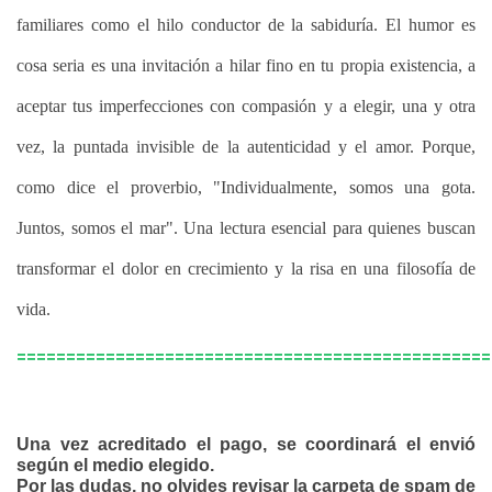
familiares como el hilo conductor de la sabiduría. El humor es
DE
cosa seria es una invitación a hilar fino en tu propia existencia, a
LÓPEZ
aceptar tus imperfecciones con compasión y a elegir, una y otra
-
vez, la puntada invisible de la autenticidad y el amor. Porque,
EDICIÓN
como dice el proverbio, "Individualmente, somos una gota.
IMPRESAERNESTINA
Juntos, somos el mar". Una lectura esencial para quienes buscan
Y
transformar el dolor en crecimiento y la risa en una filosofía de
LA
vida.
CAJA
================================================
MISTERIOSA
-
Una vez acreditado el pago, se coordinará el envió
según el medio elegido.
MARÍA
Por las dudas, no olvides revisar la carpeta de spam de