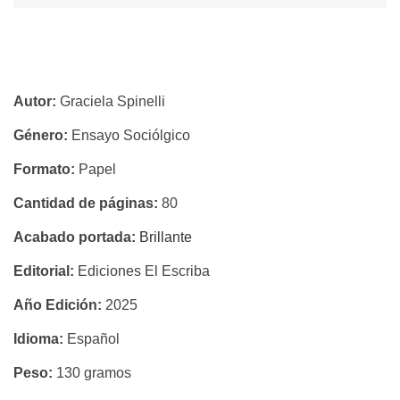
ERNESTINA
Y
Autor:
Graciela Spinelli
LA
Género:
Ensayo Sociólgico
CAJA
Formato:
Papel
MISTERIOSA
Cantidad de páginas:
80
-
Acabado portada:
Brillante
MARÍA
Editorial:
Ediciones El Escriba
MAGDALENA
Año Edición:
2025
LENNER
Idioma:
Español
DE
Peso:
130 gramos